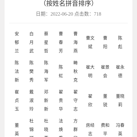
（按姓名拼音排序）
日期：2022-06-20 点击数：
718
安
白
蔡
曹
曹
曹文
曹
陈
郁
月
星
春
海
斌
阳
彪
兰
武
哲
芳
燕
陈
陈
陈
畴
陈
崔大
崔景
崔永
法
樊
海
秋
虹
明
会
德
新
秀
军
克
崔
戴
邓
翟
翟
翟
董
董晓
贞
淑
新
贵
守
欣
锐
莉
玉
玲
新
华
志
杜
杜
法
方
董
房经
费和
冯春
锦
晓
焕
群
英
志
平
英