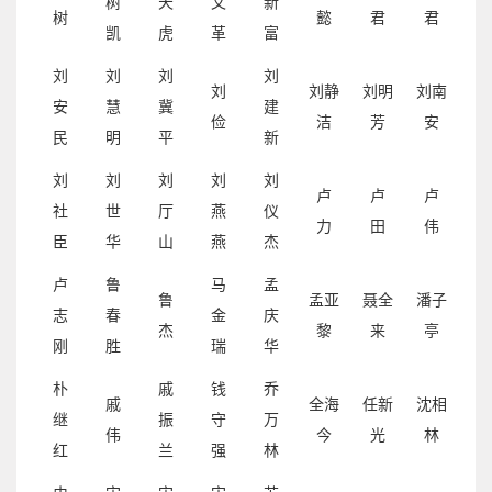
树
天
文
新
树
懿
君
君
凯
虎
革
富
刘
刘
刘
刘
刘
刘静
刘明
刘南
安
慧
冀
建
俭
洁
芳
安
民
明
平
新
刘
刘
刘
刘
刘
卢
卢
卢
社
世
厅
燕
仪
力
田
伟
臣
华
山
燕
杰
卢
鲁
马
孟
鲁
孟亚
聂全
潘子
志
春
金
庆
杰
黎
来
亭
刚
胜
瑞
华
朴
戚
钱
乔
戚
全海
任新
沈相
继
振
守
万
伟
今
光
林
红
兰
强
林