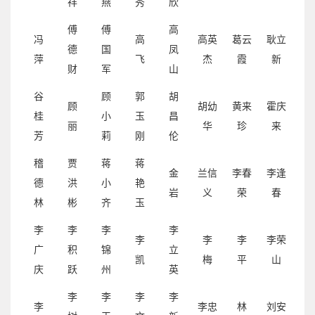
祥
燕
秀
欣
傅
傅
高
冯
高
高英
葛云
耿立
德
国
凤
萍
飞
杰
霞
新
财
军
山
谷
顾
郭
胡
顾
胡幼
黄来
霍庆
桂
小
玉
昌
丽
华
珍
来
芳
莉
刚
伦
稽
贾
蒋
蒋
金
兰信
李春
李逢
德
洪
小
艳
岩
义
荣
春
林
彬
齐
玉
李
李
李
李
李
李
李
李荣
广
积
锦
立
凯
梅
平
山
庆
跃
州
英
李
李
李
李
李
李忠
林
刘安