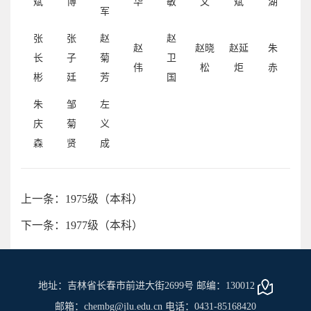
斌
博
华
敏
文
斌
湖
军
张
张
赵
赵
赵
赵晓
赵延
朱
长
子
菊
卫
伟
松
炬
赤
彬
廷
芳
国
朱
邹
左
庆
菊
义
森
贤
成
上一条：1975级（本科）
下一条：1977级（本科）
地址：吉林省长春市前进大街2699号 邮编：130012
邮箱：chembg@jlu.edu.cn 电话：0431-85168420