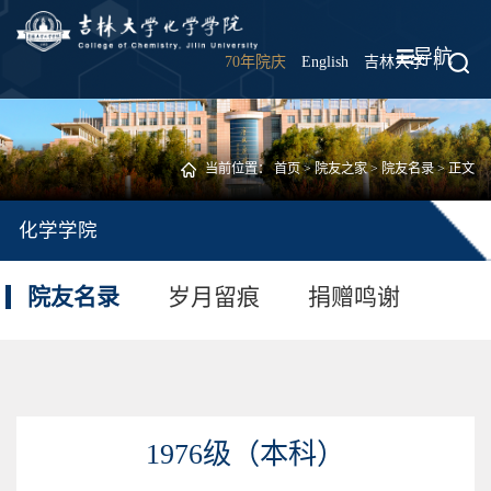
导航
70年院庆
English
吉林大学
|
当前位置：
首页
>
院友之家
>
院友名录
> 正文
化学学院
院友名录
岁月留痕
捐赠鸣谢
1976级（本科）