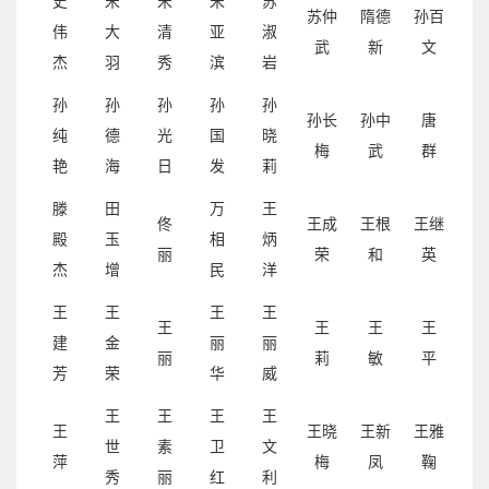
史
宋
宋
宋
苏
苏仲
隋德
孙百
伟
大
清
亚
淑
武
新
文
杰
羽
秀
滨
岩
孙
孙
孙
孙
孙
孙长
孙中
唐
纯
德
光
国
晓
梅
武
群
艳
海
日
发
莉
滕
田
万
王
佟
王成
王根
王继
殿
玉
相
炳
丽
荣
和
英
杰
增
民
洋
王
王
王
王
王
王
王
王
建
金
丽
丽
丽
莉
敏
平
芳
荣
华
威
王
王
王
王
王
王晓
王新
王雅
世
素
卫
文
萍
梅
凤
鞠
秀
丽
红
利