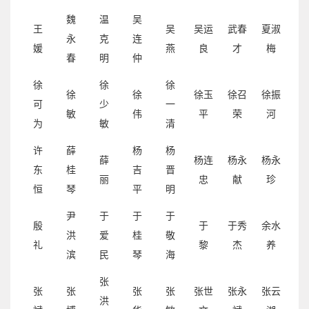
魏
温
吴
王
吴
吴运
武春
夏淑
永
克
连
媛
燕
良
才
梅
春
明
仲
徐
徐
徐
徐
徐
徐玉
徐召
徐振
可
少
一
敏
伟
平
荣
河
为
敏
清
许
薛
杨
杨
薛
杨连
杨永
杨永
东
桂
吉
晋
丽
忠
献
珍
恒
琴
平
明
尹
于
于
于
殷
于
于秀
余水
洪
爱
桂
敬
礼
黎
杰
养
滨
民
琴
海
张
张
张
张
张
张世
张永
张云
洪