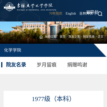
导航
70年院庆
English
吉林大学
|
当前位置：
首页
>
院友之家
>
院友名录
> 正文
化学学院
院友名录
岁月留痕
捐赠鸣谢
1977级（本科）