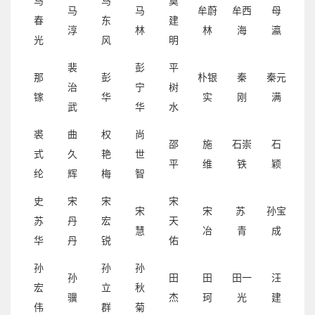
马
马
莫
马
马
牟蔚
牟西
母
春
东
建
淳
林
林
海
瀛
光
风
明
裴
彭
平
那
彭
朴银
秦
秦元
治
宁
树
镓
华
实
刚
满
武
华
水
裘
曲
权
尚
邵
施
石崇
石
式
久
艳
世
平
维
铁
颖
纶
辉
梅
智
史
宋
宋
宋
宋
宋
苏
孙宝
苏
丹
宏
天
慧
冶
青
成
华
丹
锐
佑
孙
孙
孙
孙
田
田
田一
汪
宏
立
秋
骥
杰
珂
光
建
伟
群
菊