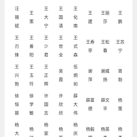
汪
王
王
王
王
王
王丽
王
锡
大
国
化
策
建
莎
鹏
斌
宁
清
南
王
王
王
王
王
王寿
王松
王苏
刃
善
少
世
式
亭
春
宁
锋
阳
君
全
森
王
王
王
伍
吴
谢
谢威
胥
兴
玉
正
炯
霞
萍
扬
勃
勃
玲
辉
如
徐
徐
许
许
薛
薛富
薛文
杨
恒
学
国
欣
大
德
平
策
振
敏
志
欣
伟
杨
杨
杨
杨
杨
杨毅
杨英
杨
大
家
庆