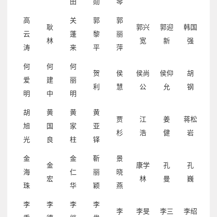
田
勋
琴
高
关
郭
郭
耿
郭兴
郭迎
韩国
云
蓬
黎
丽
林
宽
新
强
涛
来
平
萍
何
何
何
贺
侯
侯尚
侯仰
胡
爱
建
丽
利
慧
公
允
钢
明
中
明
胡
黄
黄
黄
贾
江
姜
蒋松
旭
国
家
亚
杉
浩
健
岩
光
良
柱
铎
金
金
靳
景
金
康学
孔
孔
海
仁
丽
晓
宏
林
曼
巍
珠
华
颖
燕
李
李
李
李
李
李旻
李三
李绍