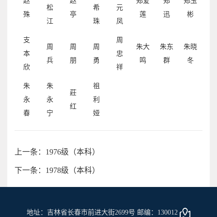
赵
赵
郑爱
郑
郑玉
松
希
元
殊
亭
莲
迅
彬
江
珠
凤
支
周
周
周
周
朱大
朱东
朱晓
本
忠
兵
朋
勇
鸣
群
冬
欣
祥
朱
朱
祖
莊
永
永
利
红
春
宁
娅
上一条：1976级（本科）
下一条：1978级（本科）
地址：吉林省长春市前进大街2699号 邮编：130012