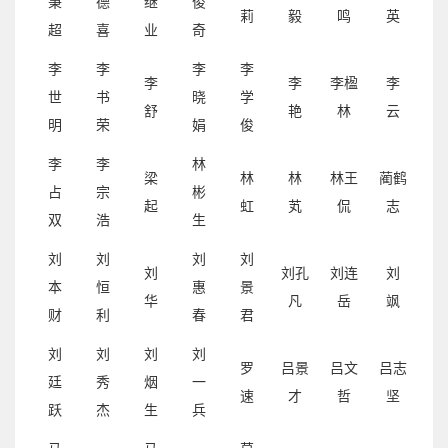
秉
德
继
俊
莉
毅
鸣
英
超
喜
业
奇
李
李
李
李
李
李
李楹
李
世
书
晓
学
舒
艳
林
云
明
荣
娟
俊
李
李
林
梁
林
林
林王
蔺鹤
占
宗
彬
起
虹
芄
侃
志
双
浩
生
刘
刘
刘
刘
刘
刘孔
刘连
刘
本
恒
惠
景
华
凡
岳
飒
财
利
春
君
刘
刘
刘
刘
罗
吕景
吕文
吕志
廷
秀
烟
一
速
才
哲
坚
跃
杰
生
兵