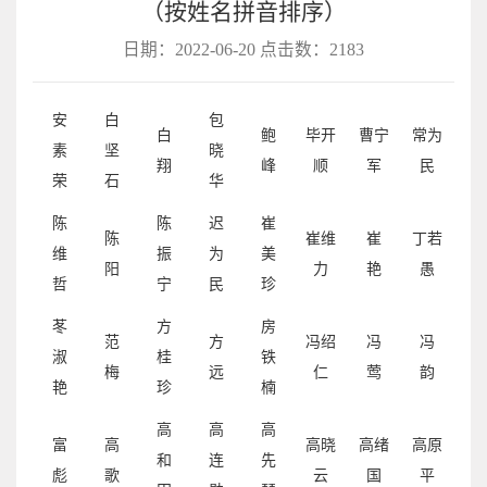
（按姓名拼音排序）
日期：2022-06-20 点击数：
2183
安
白
包
白
鲍
毕开
曹宁
常为
素
坚
晓
翔
峰
顺
军
民
荣
石
华
陈
陈
迟
崔
陈
崔维
崔
丁若
维
振
为
美
阳
力
艳
愚
哲
宁
民
珍
苳
方
房
范
方
冯绍
冯
冯
淑
桂
铁
梅
远
仁
莺
韵
艳
珍
楠
高
高
高
富
高
高晓
高绪
高原
和
连
先
彪
歌
云
国
平