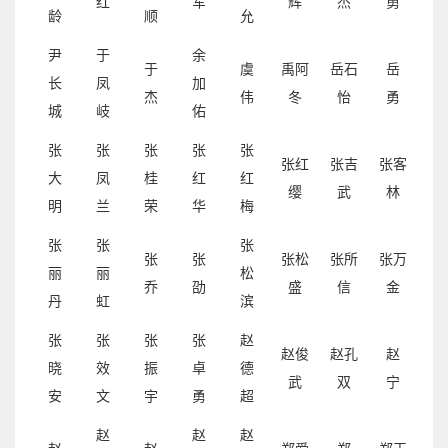
红
军
辉
杰
勇
龄
顺
允
尹
于
余
于
虞
禹阿
岳石
岳
长
凤
加
杰
伟
冬
怡
勇
城
岐
佑
张
张
张
张
张
张红
张吉
张客
大
凤
桂
红
红
缨
武
林
明
兰
荣
华
梅
张
张
张
张
张
张松
张所
张万
丽
丽
松
乔
劭
盛
信
金
丹
虹
滨
张
张
张
张
赵
赵俊
赵孔
赵
晓
效
振
卓
德
武
双
宁
安
文
宇
勇
超
赵
赵
赵