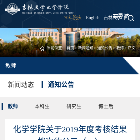
导航
70年院庆
English
吉林大学
|
当前位置：
首页
>
新闻通知
>
通知公告
>
教师
> 正文
教师
新闻动态
通知公告
教师
本科生
研究生
博士后
化学学院关于2019年度考核结果