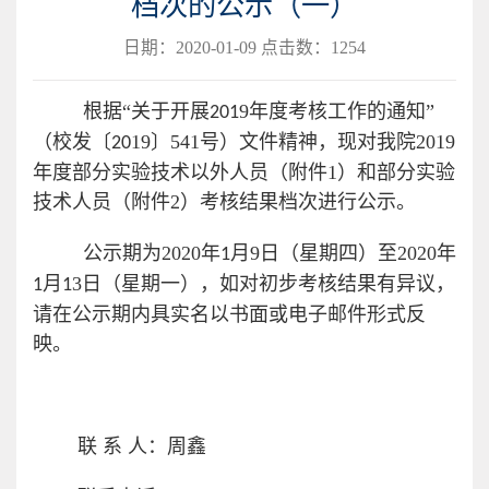
档次的公示（一）
日期：2020-01-09 点击数：
1254
根据
“关于开展
9
年度考核工作的通知
”
201
（校发〔
19
〕
541
号）文件精神，现对我院
201
9
20
年度
部分
实验技术以外人员（附件
1
）和
部分
实验
技术人员（附件
2
）考核结果档次进行公示。
公示期为
2020
年
月
9
日（星期
四
）至
2020
年
1
月
3
日（星期
一
），如对初步考核结果有异议，
1
1
请在公示期内具实名以书面或电子邮件形式反
映。
联 系 人：周鑫