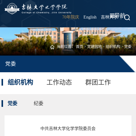
导航
70年院庆
English
吉林大学
|
当前位置：
首页
>
党建园地
>
组织机构
>
党委
党委
组织机构
工作动态
群团工作
党委
纪委
中共吉林大学化学学院委员会