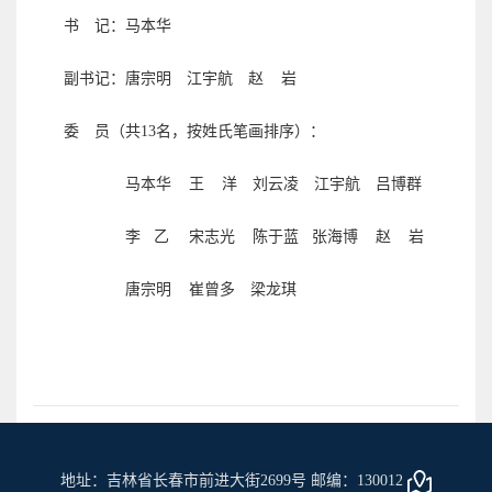
书 记：马本华
副书记：唐宗明 江宇航
赵 岩
委 员（共13名，按姓氏笔画排序）：
马本华
王 洋
刘云凌
江宇航
吕博群
李 乙 宋志光 陈于蓝
张海博 赵 岩
唐宗明
崔曾多
梁龙琪
地址：吉林省长春市前进大街2699号 邮编：130012