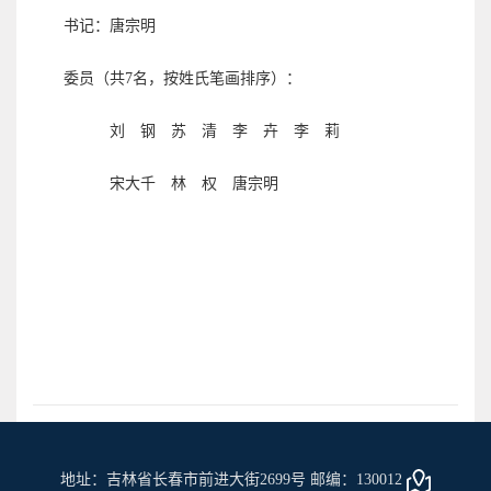
书记：唐宗明
委员（共7名，按姓氏笔画排序）：
刘
钢
苏 清 李 卉 李
莉
宋大千 林 权
唐宗明
地址：吉林省长春市前进大街2699号 邮编：130012