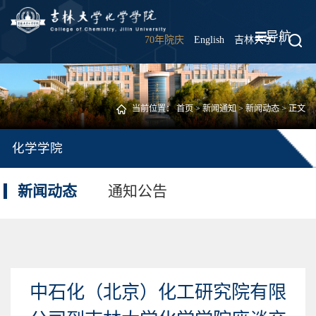
导航
70年院庆
English
吉林大学
|
当前位置：
首页
>
新闻通知
>
新闻动态
> 正文
化学学院
新闻动态
通知公告
中石化（北京）化工研究院有限