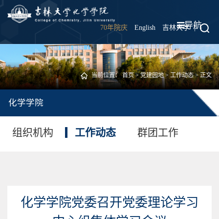
导航
70年院庆
English
吉林大学
|
当前位置：
首页
>
党建园地
>
工作动态
> 正文
化学学院
组织机构
工作动态
群团工作
化学学院党委召开党委理论学习