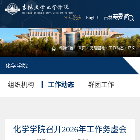
导航
70年院庆
English
吉林大学
|
当前位置：
首页
>
党建园地
>
工作动态
> 正文
化学学院
组织机构
工作动态
群团工作
化学学院召开2026年工作务虚会