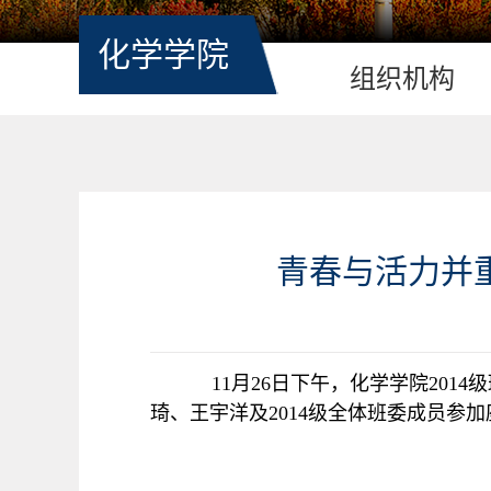
化学学院
组织机构
青春与活力并重
11
月
26
日下午，化学学院
2014
级
琦、王宇洋及
2014
级全体班委成员参加