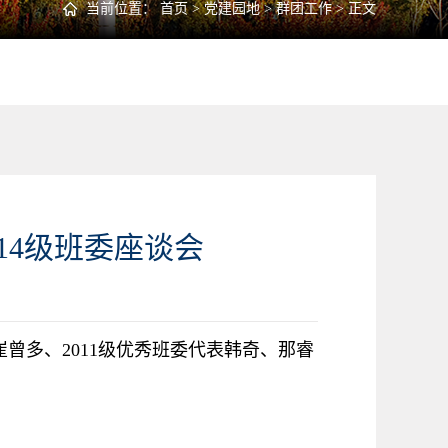
当前位置：
首页
>
党建园地
>
群团工作
> 正文
14级班委座谈会
崔曾多、
2011
级优秀班委代表韩奇、那睿