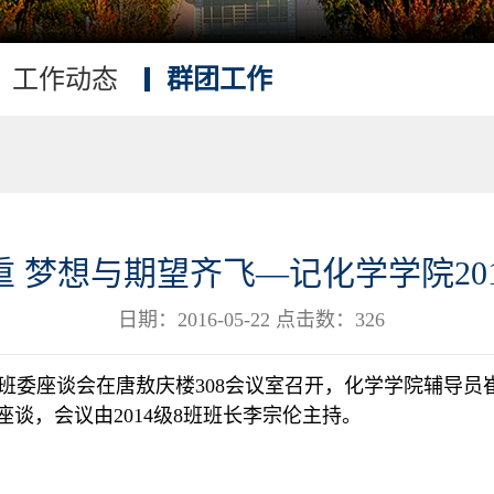
工作动态
群团工作
 梦想与期望齐飞—记化学学院20
日期：2016-05-22 点击数：
326
班委座谈会在唐敖庆楼
308
会议室召开，化学学院辅导员
座谈，会议由
2014
级
8
班班长李宗伦主持。