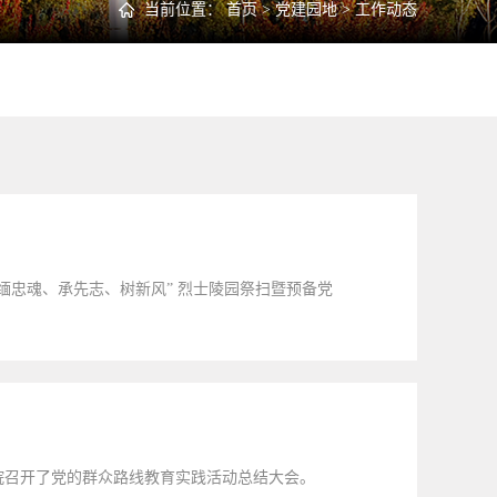
当前位置：
首页
>
党建园地
>
工作动态
缅忠魂、承先志、树新风” 烈士陵园祭扫暨预备党
学院召开了党的群众路线教育实践活动总结大会。