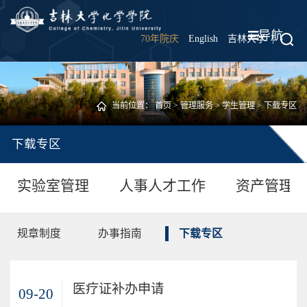
导航
70年院庆
English
吉林大学
|
当前位置：
首页
>
管理服务
>
学生管理
>
下载专区
下载专区
实验室管理
人事人才工作
资产管理
规章制度
办事指南
下载专区
医疗证补办申请
09-20