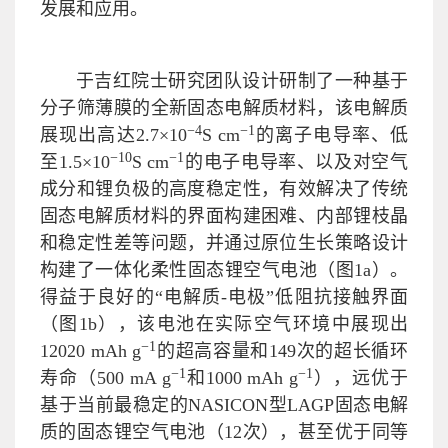
发展和应用。
于吉红院士研究团队设计研制了一种基于
分子筛薄膜的全新固态电解质材料，该电解质
−
4
−
1
展现出高达2.7×10
S cm
的离子电导率、低
−
10
−
1
至1.5×10
S cm
的电子电导率、以及对空气
成分和锂负极的高度稳定性，有效解决了传统
固态电解质材料的界面构建困难、内部锂枝晶
和稳定性差等问题，并通过原位生长策略设计
构建了一体化柔性固态锂空气电池（图1a）。
得益于良好的“电解质-电极”低阻抗接触界面
（图1b），该电池在实际空气环境中展现出
−1
12020 mAh g
的超高容量和149次的超长循环
−1
−1
寿命（500 mA g
和1000 mAh g
），远优于
基于当前最稳定的NASICON型LAGP固态电解
质的固态锂空气电池（12次），甚至优于同等