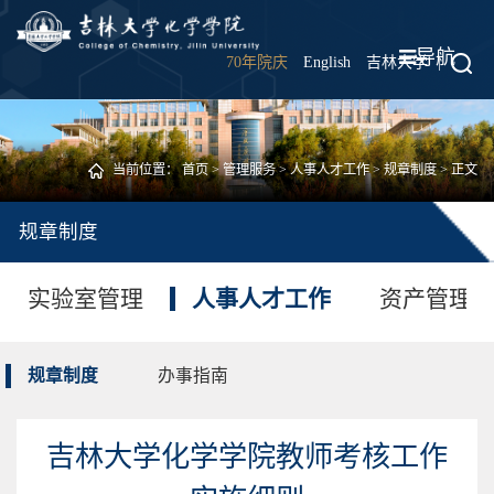
导航
70年院庆
English
吉林大学
|
当前位置：
首页
>
管理服务
>
人事人才工作
>
规章制度
> 正文
规章制度
实验室管理
人事人才工作
资产管理
规章制度
办事指南
吉林大学化学学院教师考核工作