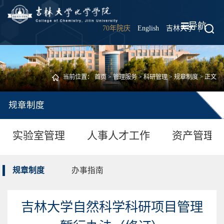
导航
70年院庆
English
吉林大学
|
当前位置：
首页
>
管理服务
>
科研管理
>
规章制度
> 正文
规章制度
实验室管理
人事人才工作
资产管理
规章制度
办事指南
吉林大学自然科学科研项目管理