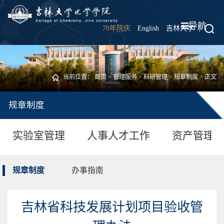
导航
70年院庆
English
吉林大学
|
当前位置：
首页
>
管理服务
>
科研管理
>
规章制度
> 正文
规章制度
实验室管理
人事人才工作
资产管理
规章制度
办事指南
吉林省科技发展计划项目验收管