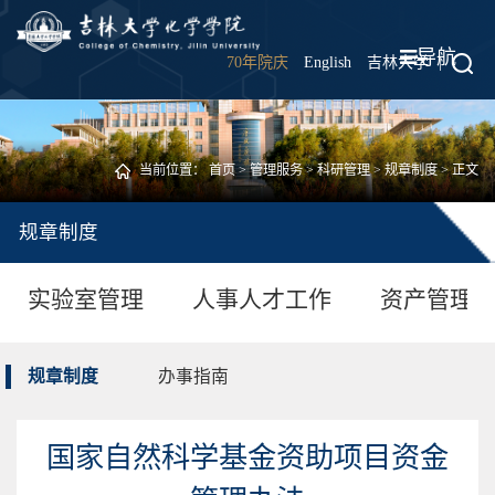
导航
70年院庆
English
吉林大学
|
当前位置：
首页
>
管理服务
>
科研管理
>
规章制度
> 正文
规章制度
实验室管理
人事人才工作
资产管理
规章制度
办事指南
国家自然科学基金资助项目资金