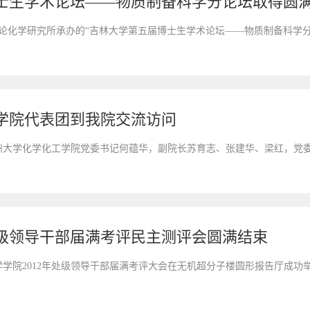
士生学术论坛——物质制备科学分论坛取得圆
论化学研究所承办的“吉林大学第五届博士生学术论坛——物质制备科学分论坛
学院代表团到我院交流访问
由广州大学化学化工学院党委书记何蕴华，副院长苏育志、张建华、梁红，党
处级领导干部届满考评民主测评会圆满结束
，化学学院2012年处级领导干部届满考评大会在无机超分子楼圆形报告厅成功