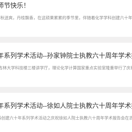
师节快乐！
敬的全院教职员工： 金秋送爽，丹桂飘香，在这硕果累累的季节里，伴随着化学学科创
年系列学术活动--孙家钟院士执教六十周年学术
1日，在吉林大学科技楼三楼讲学厅，理论化学计算国家重点实验室隆重举行
年系列学术活动--徐如人院士执教六十周年学术
化学学科创建六十年系列学术活动之庆祝徐如人院士执教六十周年学术报告会