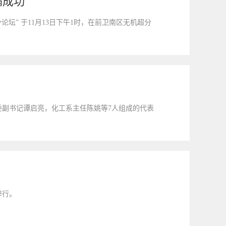
满成功
” 于11月13日下午1时，在前卫南区无机超分
委副书记谭启亮，化工系主任陈姚等7人组成的代表
举行。