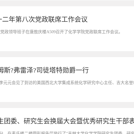
一二年第八次党政联席工作会议
学学院党政领导班子在唐敖庆楼A509召开了化学学院党政联席工作会议。
姆斯?弗雷泽?司徒塔特勋爵一行
李元元会见了到访的美国西北大学集成系统化学研究中心主任、吉大名誉教授詹姆斯
生团委、研究生会换届大会暨优秀研究生干部
1时30分，在麦氏楼二楼圆形报告厅举行了“吉林大学化学学院研究生团委、