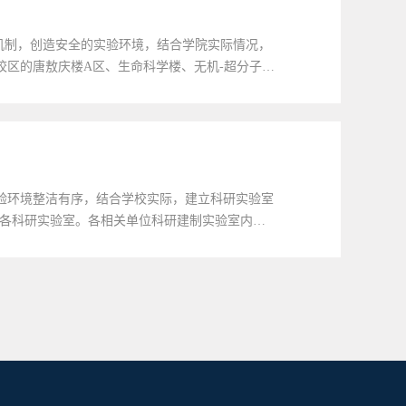
班机制，创造安全的实验环境，结合学院实际情况，
校区的唐敖庆楼A区、生命科学楼、无机-超分子
龄在55周岁及以下（按当年1月1日计算）的...
实验环境整洁有序，结合学校实际，建立科研实验室
属各科研实验室。各相关单位科研建制实验室内的
日官人员应由在编在岗教师、管理人员、实...