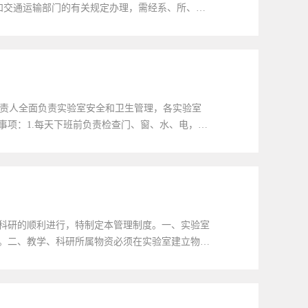
和交通运输部门的有关规定办理，需经系、所、中
进行详细登记。所有药品必须有明显的标志，对
责人全面负责实验室安全和卫生管理，各实验室
项：1.每天下班前负责检查门、窗、水、电，以
器具，经常性保持室内整齐、清洁。二、实验...
科研的顺利进行，特制定本管理制度。一、实验室
。二、教学、科研所属物资必须在实验室建立物资
室负责人批准，办理登记备案手续，使用结束...