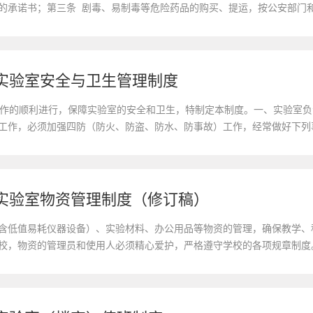
的承诺书；第三条 剧毒、易制毒等危险药品的购买、提运，按公安部门
案后购买；第四条 化学药品的存放、领用要建账，对药品的出库、入库
实验室安全与卫生管理制度
的顺利进行，保障实验室的安全和卫生，特制定本制度。一、实验室负
工作，必须加强四防（防火、防盗、防水、防事故）工作，经常做好下列事
制爆化学品剧毒药品和放射性物品等是否处在安全状态。2.管理好消防安全
实验室物资管理制度（修订稿）
含低值易耗仪器设备）、实验材料、办公用品等物资的管理，确保教学、
校，物资的管理员和使用人必须精心爱护，严格遵守学校的各项规章制度
、原则上，实验室物资不允许外借和带出实验室，确因工作需要，需经实验