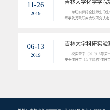
吉林大学化学学院
11-26
为切实保障全院师生的生
2019
经学院党政联席会议研究决定
楼、行政楼、麦氏楼、李四光楼
吉林大学科研实验
06-13
校实管字〔2019〕5
2019
安全值日官（以下简称“值日
各功能实验室均应设立值日官