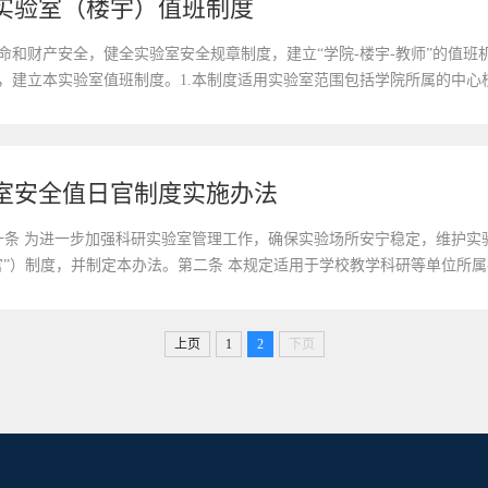
实验室（楼宇）值班制度
命和财产安全，健全实验室安全规章制度，建立“学院-楼宇-教师”的值
，建立本实验室值班制度。1.本制度适用实验室范围包括学院所属的中心
和前卫北区理化楼、集成光电子楼内的科研实验室；2.值班人员范围包括年
室安全值日官制度实施办法
号第一条 为进一步加强科研实验室管理工作，确保实验场所安宁稳定，维护
官”）制度，并制定本办法。第二条 本规定适用于学校教学科研等单位所
，值日官人数根据功能实验室设置情况由各单位自行决定。第三条 各单位值
上页
1
2
下页