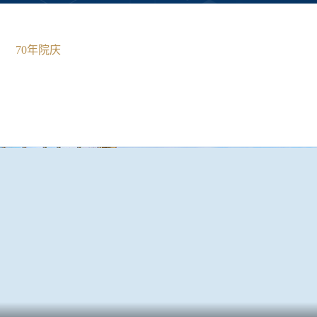
70年院庆
English
吉林大学
|
党建园地
管理服务
院友之家