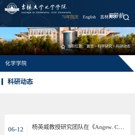
导航
70年院庆
English
吉林大学
|
当前位置：
首页
>
科学研究
>
科研动态
化学学院
科研动态
杨英威教授研究团队在《Angew. Chem. Int. Ed.》杂志上报道新型超分子大环受体
06-12