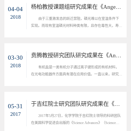
题是如何判定手性诱导的效率，以及诱导出来的非单一手性
杨柏教授课题组研究成果在《Angew. Chem. Int. Ed.》上发表
04-04
的手性孔道是否具有手性识别及拆分的性能。2018年5月，
2018
由于三重激发态的跃迁禁阻，磷光难以在室温条件下
吉林大学化学学院贲腾教授课题组在《Angew...
实现。而现有室温磷光材料种类有限，且存在毒性大，寿命
短，制备复杂等问题。因此，如何绿色、高效、简便地实现
室温磷光，同时拓展新的室温磷光体系，是该领域亟待解决
的科学问题。2018年初，吉林大学化学学院、超分子结构与
材料国家重点实验室杨柏教授领导的课题组在《Angew.
贲腾教授研究团队研究成果在《Angew. Chem. Int. Ed.》上发表
03-30
Chem. Int. Ed.》上发表了题为“Design of Metal-Free Polymer
2018
有机盐是一类有机分子通过离子键形成的有机材料，
Carbon Dots: a New Class of Room-...
在光电功能器件方面具有潜在应用价值。一直以来，研究者
们所制备的有机盐在移除客体分子后，都会导致结构的坍
塌，因而不具有多孔性，这极大的限制了其应用。一直以
来，“如何制备出稳定的具有永久多孔性的有机盐”是摆在研
究者面前的一个巨大挑战。2018年3月，吉林大学化学学院
于吉红院士研究团队研究成果在《Science Advances》上发表
05-31
贲腾教授领导的科研团队在《Angew. Chem. Int. Ed.》上发
2017
2017年5月27日，化学学院于吉红院士领导的科研团队
表了题为“A novel approach to synthesiz...
在美国科学促进会出版的《Science Advances》（Science子
刊）上发表了题为&ldquo;分子筛限域碳点：新一类具有超