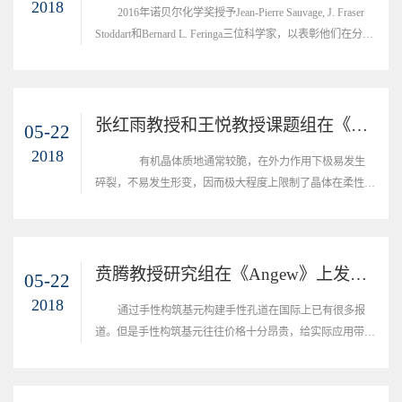
2018
2016年诺贝尔化学奖授予Jean-Pierre Sauvage, J. Fraser
Stoddart和Bernard L. Feringa三位科学家，以表彰他们在分子
机器的设计与合成领域的杰出贡献，而超分子大环受体正是
轮烷和索烃类分子机器的关键组成部件。超分子化学的诞生
和发展始终伴随并依赖于超分子大环受体的创新和发展，而
大环化学的快速发展是推动超分子化学与材料领域蓬勃发展
张红雨教授和王悦教授课题组在《Adv.Mater》及《Angew》上报道弹性有机发光晶体
05-22
并使其走向应用的关键环节。因此，新型人工大环受体的设
2018
有机晶体质地通常较脆，在外力作用下极易发生
计与合成一直是主客体化学和有...
碎裂，不易发生形变，因而极大程度上限制了晶体在柔性器
件上的应用。因此设计具有弹性的有机发光晶体，对有机发
光晶体材料的应有和发展具有长远意义。 2018年4月和5
月，吉林大学化学学院超分子结构与材料国家重点实验室张
红雨教授和王悦教授课题组先后在《Advanced Materials》和
贲腾教授研究组在《Angew》上发表关于微孔材料手性诱导研究成果
05-22
《Angew. Chem. Int. Ed.》上发表了题为《Elastic Self-Doping
2018
通过手性构筑基元构建手性孔道在国际上已有很多报
Organic Single Crystals Exhibi...
道。但是手性构筑基元往往价格十分昂贵，给实际应用带来
困难。解决上述问题的一个途径是利用价格低廉的非手性构
筑基元，通过可重复使用的手性诱导剂的手性诱导效应，构
造手性孔道，用于手性识别和拆分。这一课题中关键科学问