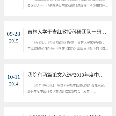
要途径之一，也是解决当前化石燃料过度使用所带来的环境
问题的有效手段。
吉林大学于吉红教授科研团队一研究成果在《自然通讯》上发表
09-28
2015
9月23日，973计划首席科学家、吉林大学化学学院于
吉红教授领导的科研团队在《自然》出版集团旗下的《自然
通讯》上发表了题为&ldquo;利用计算机基因组方法高通量
预测和筛选晶体结构&rdquo;（In silico prediction and...
我院有两篇论文入选“2013年度中国百篇最具影响国际学术论文”
10-11
2014
2014年9月26日，中国科学技术信息研究所在北京召开
2014年度中国科技论文统计结果发布会，发布了
&ldquo;2013年度中国百篇最具影响优秀国内学术论文
&rdquo;和&ldquo;2013年度中国百篇最具影响国际学术论文
&rdquo;。